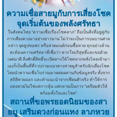
ความเชื่อสายมูกับการเสี่ยงโชค
จุดเริ่มต้นของพลังศรัทธา
ในสังคมไทย “ความเชื่อเรื่องโชคลาภ” ถือเป็นสิ่งที่อยู่คู่กับ
การเสี่ยงดวงมาอย่างยาวนาน ไม่ว่าจะเป็นการบนบานศาล
กล่าว จุดธูปขอพร หรือสวดมนต์ก่อนซื้อหวย ทุกอย่างล้วน
สะท้อนความศรัทธาที่เชื่อว่า หากใจบริสุทธิ์และขอด้วย
เจตนาดี สิ่งศักดิ์สิทธิ์จะเปิดทางให้โชคลาภหลั่งไหลเข้ามา
เองก็เป็นพื้นที่ที่รวบรวมแนวทางสายมูสำหรับนักเสี่ยงโชค
โดยนำความเชื่อโบราณมาผสมผสานกับข้อมูลจริง ทั้งจาก
สถิติหวยออก และคำแนะนำจากเซียนตัวจริง ทำให้การ
แทงหวยไม่ใช่แค่การลุ้น แต่กลายเป็นการ “เตรียมตัวให้
พร้อมทั้งใจและโชค”
สถานที่ขอพรยอดนิยมของสา
ยมู เสริมดวงก่อนแทง ลาภหวย