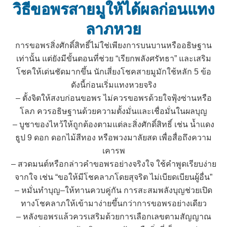
วิธีขอพรสายมูให้ได้ผลก่อนแทง
ลาภหวย
การขอพรสิ่งศักดิ์สิทธิ์ไม่ใช่เพียงการบนบานหรืออธิษฐาน
เท่านั้น แต่ยังมีขั้นตอนที่ช่วย “เรียกพลังศรัทธา” และเสริม
โชคให้เด่นชัดมากขึ้น นักเสี่ยงโชคสายมูมักใช้หลัก 5 ข้อ
ดังนี้ก่อนเริ่มแทงหวยจริง
– ตั้งจิตให้สงบก่อนขอพร ไม่ควรขอพรด้วยใจฟุ้งซ่านหรือ
โลภ ควรอธิษฐานด้วยความตั้งมั่นและเชื่อมั่นในผลบุญ
– บูชาของไหว้ให้ถูกต้องตามแต่ละสิ่งศักดิ์สิทธิ์ เช่น น้ำแดง
ธูป 9 ดอก ดอกไม้สีทอง หรือพวงมาลัยสด เพื่อสื่อถึงความ
เคารพ
– สวดมนต์หรือกล่าวคำขอพรอย่างจริงใจ ใช้คำพูดเรียบง่าย
จากใจ เช่น “ขอให้มีโชคลาภโดยสุจริต ไม่เบียดเบียนผู้อื่น”
– หมั่นทำบุญ–ให้ทานควบคู่กัน การสะสมพลังบุญช่วยเปิด
ทางโชคลาภให้เข้ามาง่ายขึ้นกว่าการขอพรอย่างเดียว
– หลังขอพรแล้วควรเสริมด้วยการเลือกเลขตามสัญญาณ