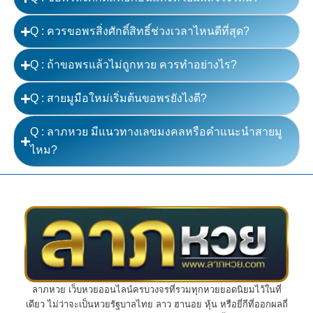
Q : ควรขอพรสิ่งศักดิ์สิทธิ์ช่วงเวลาไหนดีที่สุด?
Q : ถ้าขอพรแล้วไม่ถูกหวย ควรทำอย่างไร?
Q : สายมูมือใหม่เริ่มต้นขอพรยังไงดี?
Q : ลาภหวย มีแนวทางเลขมงคลหรือคำแนะนำสายมู
ไหม?
ลาภหวย เว็บหวยออนไลน์ครบวงจรที่รวมทุกหวยยอดนิยมไว้ในที่
เดียว ไม่ว่าจะเป็นหวยรัฐบาลไทย ลาว ฮานอย หุ้น หรือยี่กีที่ออกผลถี่