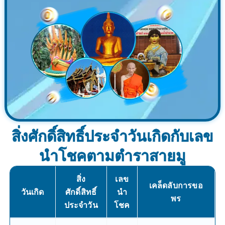
สิ่งศักดิ์สิทธิ์ประจำวันเกิดกับเลข
นำโชคตามตำราสายมู
สิ่ง
เลข
เคล็ดลับการขอ
วันเกิด
ศักดิ์สิทธิ์
นำ
พร
ประจำวัน
โชค