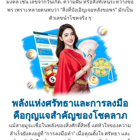
มงคล เช่น เลขจากวันเกิด, ความฝัน หรือสิ่งที่เห็นระหว่างขอ
พร เพราะหลายคนพบว่า “สิ่งที่บังเอิญเจอหลังขอพร” มักเป็น
ตัวเลขนำโชคจริง ๆ
พลังแห่งศรัทธาและการลงมือ
คือกุญแจสำคัญของโชคลาภ
แม้สายมูจะเชื่อในพลังของสิ่งศักดิ์สิทธิ์ แต่หัวใจของความ
สำเร็จยังคงอยู่ที่ “การลงมือทำ” เมื่อคุณตั้งใจ ศรัทธา และ