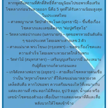
หากพูดถึงสถานที่ศักดิ์สิทธิ์ที่สายมูนิยมไปขอพรเพื่อเสริม
โชคลาภก่อนวันหวยออก นี่คือ 5 จุดที่ได้รับความนิยมสูงสุด
ในประเทศไทย
– ศาลพญานาค วัดป่าคำชะโนด (อุดรธานี) – ขึ้นชื่อเรื่อง
โชคลาภและเลขเด็ดจาก “พ่อปู่ศรีสุทโธ”
– วัดหลวงพ่อปากแดง (นครนายก) – จุดขอพรหวยอันดับต้น
ๆ ของประเทศ โดยเฉพาะสายเลข 3 ตัว
– ศาลแม่นาค พระโขนง (กรุงเทพฯ) – ขอพรเรื่องโชคและ
ความสำเร็จ โดยเฉพาะหวยงวดใกล้วันพระ
– วัดท่าไม้ (สมุทรสาคร) – เสริมบุญเสริมบารมี และเหมาะ
กับผู้ที่อยากแก้ดวงก่อนแทง
– เกจิดังหลวงพ่อรวย (อยุธยา) – สายเสี่ยงโชคหลายคนเชื่อ
ว่าเป็น “ครูทางโชคลาภ” ที่ให้เลขแม่นมาหลายงวด
เคล็ดลับคือ หากไปขอพร ควรเตรียมของไหว้ที่เหมาะกับ
แต่ละสถานที่ เช่น ดอกไม้สีทอง, ธูป 9 ดอก, น้ำแดง หรือ
เลขนำโชคของตัวเอง เพื่อเป็นการแสดงเจตนาที่ดีและสื่อ
พลังบวกให้โชคเข้าข้าง