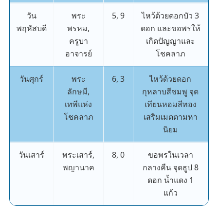
วัน
พระ
5, 9
ไหว้ด้วยดอกบัว 3
พฤหัสบดี
พรหม,
ดอก และขอพรให้
ครูบา
เกิดปัญญาและ
อาจารย์
โชคลาภ
วันศุกร์
พระ
6, 3
ไหว้ด้วยดอก
ลักษมี,
กุหลาบสีชมพู จุด
เทพีแห่ง
เทียนหอมสีทอง
โชคลาภ
เสริมเมตตามหา
นิยม
วันเสาร์
พระเสาร์,
8, 0
ขอพรในเวลา
พญานาค
กลางคืน จุดธูป 8
ดอก น้ำแดง 1
แก้ว