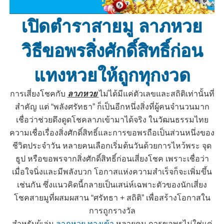
เปิดตำราสายมู ลาภหวย
วิธีขอพรสิ่งศักดิ์สิทธิ์ก่อน
แทงหวยให้ถูกทุกงวด
การเสี่ยงโชคกับ
ลาภหวย
ไม่ได้มีแค่ตัวเลขและสถิติเท่านั้นที่
สำคัญ แต่ “พลังศรัทธา” ก็เป็นอีกหนึ่งสิ่งที่ผู้คนจำนวนมาก
เชื่อว่าช่วยดึงดูดโชคลาภเข้ามาได้จริง ในวัฒนธรรมไทย
ความเชื่อเรื่องสิ่งศักดิ์สิทธิ์และการขอพรถือเป็นส่วนหนึ่งของ
ชีวิตประจำวัน หลายคนเลือกเริ่มต้นวันด้วยการไหว้พระ จุด
ธูป หรือขอพรจากสิ่งศักดิ์สิทธิ์ก่อนเสี่ยงโชค เพราะเชื่อว่า
เมื่อใจนิ่งและมีพลังบวก โอกาสแห่งความสำเร็จก็จะเพิ่มขึ้น
เช่นกัน ซึ่งแนวคิดนี้กลายเป็นเสน่ห์เฉพาะตัวของนักเสี่ยง
โชคสายมูที่ผสมผสาน “ศรัทธา + สถิติ” เพื่อสร้างโอกาสใน
การถูกรางวัล
สำหรับผู้เล่น
ลาภหวย ทางเข้า
หลายคน การขอพรไม่ใช่แค่